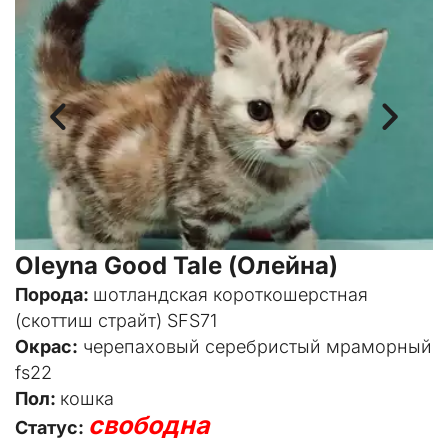
Oleyna Good Tale (Олейна)
Порода: 
шотландская короткошерстная 
(скоттиш страйт) SFS71
Окрас:
 черепаховый серебристый мраморный 
fs22
Пол: 
кошка
свободна
Статус: 