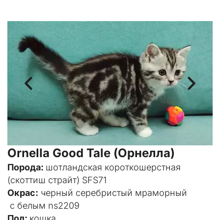
Ornella Good Tale (Орнелла)
Порода: 
шотландская короткошерстная 
(скоттиш страйт) SFS71
Окрас:
 черный серебристый мраморный
 с белым ns2209
Пол: 
кошка