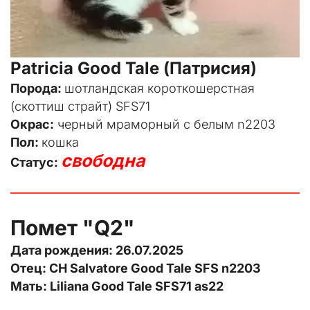
Patricia Good Tale (Патрисия)
Порода: 
шотландская короткошерстная 
(скоттиш страйт) SFS71
Окрас:
 черный мраморный с белым n2203
Пол: 
кошка
свободна
Статус: 
Помет "Q2"
Дата рождения: 26.07.2025
Отец: CH Salvatore Good Tale SFS n2203
Мать: Liliana Good Tale SFS71 as22